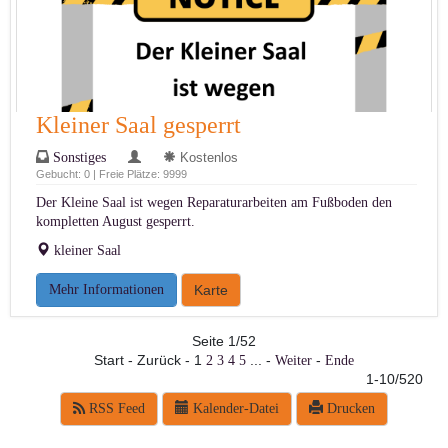
Kleiner Saal gesperrt
Sonstiges
Kostenlos
Gebucht: 0 | Freie Plätze: 9999
Der Kleine Saal ist wegen Reparaturarbeiten am Fußboden den
kompletten August gesperrt.
kleiner Saal
Mehr Informationen
Karte
Seite 1/52
Start - Zurück - 1
... -
-
2
3
4
5
Weiter
Ende
1-10/520
RSS Feed
Kalender-Datei
Drucken