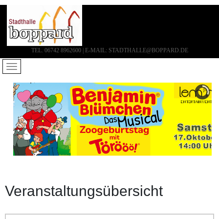
TEL. 06742 8962600 | E-MAIL: STADTHALLE@BOPPARD.DE
Veranstaltungsübersicht