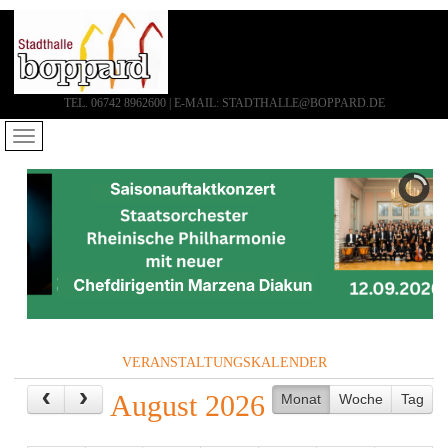
TEL. 06742 8962600 | E-MAIL: STADTHALLE@BOPPARD.DE
VERANSTALTUNGSKALENDER
August 2026
Monat
Woche
Tag