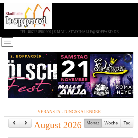
TEL. 06742 8962600 | E-MAIL: STADTHALLE@BOPPARD.DE
VERANSTALTUNGSKALENDER
August 2026
Monat
Woche
Tag