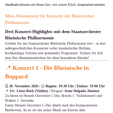
hier, mit einem Klick,
Stadthalle können von Ihnen
eingesehen werden.
Mini-Abonnement für Konzerte der Rheinischen
Philharmonie
Drei Konzert-Highlights mit dem Staatsorchester
Rheinische Philharmonie
Erleben Sie das Staatsorchester Rheinische Philharmonie live – in drei
außergewöhnlichen Konzerten voller musikalischer Brillanz,
hochkarätiger Solisten und spannender Programme. Sichern Sie sich
jetzt Ihre Abonnementtickets für diese besonderen Abende!
📍
Konzert 1 -
Die Rheinische in
Boppard
🗓
28. November 2026
| 🕢
Beginn: 19:30 Uhr | Einlass: 19:00 Uhr
📌 Mit:
Linus Roth (Violine)
| Dirigent:
Irene Delgado-Jiménez
Zu hören ist Hensels Ouvertüre C-Dur, Bruchs 1. Violinkonzert und
Brahms 1. Serenade.
Fanny Hensels Ouvertüre C-Dur ähnelt stark den Kompositionen
Beethovens, da sie oft mit seiner Musik am Klavier übte.