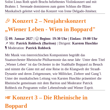
Solist Linus Roth spielt Bruchs beliebtestes Violinkonzert und mit
Brahms 1. Serenade dominieren zum guten Schluss die Bläser.
Musikalisch geleitet wird das Konzert von Irene Delgado-Jiménez.
🎉
Konzert 2 – Neujahrskonzert
„Wiener Leben - Wien in Boppard"
🗓
09. Januar 2027
| 🕢
Beginn: 19:30 Uhr | Einlass: 19:00 Uhr
📌 Mit:
Patrick Rohbeck (Bariton)
| Dirigent:
Karsten Huschke
🎙 Moderation:
Patrick Rohbeck
Mit Musik von österreichischen Komponisten begrüßt das
Staatsorchester Rheinische Philharmonie das neue Jahr: Unter dem Titel
„Wiener Leben“ ist das Orchester in der Stadthalle Boppard zu Besuch
und nimmt die Gäste mit auf eine Reise in die Klangwelt der Strauß-
Dynastie und deren Zeitgenossen, wie Millöcker, Ziehrer und Gung’l.
Unter der musikalischen Leitung von Karsten Huschke präsentiert die
Rheinische gemeinsam mit dem Bariton und Moderator Patrick
Rohbeck ein Programm voller Lebensfreude und Wiener Esprit.
🎺
Konzert 3 – Die Rheinische in
Boppard