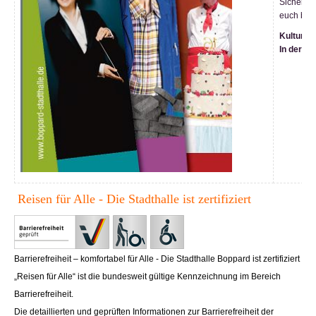
Sichert e
euch bei 
Kultur e
In der St
Reisen für Alle - Die Stadthalle ist zertifiziert
Barrierefreiheit – komfortabel für Alle - Die Stadthalle Boppard ist zertifiziert
„Reisen für Alle“ ist die bundesweit gültige Kennzeichnung im Bereich
Barrierefreiheit.
Die detaillierten und geprüften Informationen zur Barrierefreiheit der