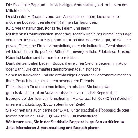
Die Stadthalle Boppard – Ihr vielseitiger Veranstaltungsort im Herzen des
16:00
Musikgarten I für Eltern und Kinder von 1,5 bis 3 Jahre
14:00
Geschlossene Gesellschaft
Mittelrheintals!
16:30
Stadt Boppard; Sitzung eines städtischen Gremiums
Direkt in der Fußgängerzone, am Marktplatz, gelegen, bietet unsere
24
25
26
27
28
29
30
moderne Location den idealen Rahmen für Tagungen,
Kleiner Saal gesperrt
Kleiner Saal gesperrt
Kleiner Saal gesperrt
Aufbau/Abbau/Probe für eine Veranstaltun
Geschlossene Gesellschaft
Aufbau/Abbau/Probe f
Kleiner Saal
Kulturveranstaltungen, Konzerte, Feiern und mehr.
16:30
Stadt Boppard; Sitzung eines städtischen Gremiums
9:00
Mach-Mit-Gruppe Boppard für Eltern mit Kleinkindern von
16:00
Training und Proben der Tanzgruppen der K
Kleiner Saal gesperrt
Kleiner Saal gesperrt
Kleiner Saal gesperrt
Mit flexiblen Räumlichkeiten, moderner Technik und einer einmaligen Lage
10:00
Senioren Frühstücks Treff
10:00
Pilates Kurs TG Boppard
13:00
Spiele Treff
verbindet die Stadthalle Boppard
Tradition und Moderne
.
Egal, ob Sie eine
13:00
Energieberatung durch Verbraucherzentrale
private Feier, eine Firmenveranstaltung oder ein kulturelles Event planen –
wir bieten Ihnen die perfekte Bühne für unvergessliche Erlebnisse. Unsere
16:00
Training und Proben der Tanzgruppen der KG Schwarz
Räumlichkeiten sind barrierefrei erreichbar.
16:00
Musikgarten I für Eltern und Kinder von 1,5 bis 3 Jahre
Dank der zentralen Lage in Boppard erreichen Sie uns bequem mit Auto
16:30
Stadt Boppard; Sitzung eines städtischen Gremiums
oder Bahn. Die charmante Rheinpromenade, historische
31
1
2
3
4
5
6
Sehenswürdigkeiten und die erstklassige Bopparder Gastronomie machen
8:00
Geschlossene Gesellschaft
9:00
Die Deutsche Rentenversicherung vor Ort
9:00
Geschlossene Gesellschaft
10:00
Pilates Kurs TG Boppard
Aufbau/Abbau/Probe für eine Ve
Geschlossene Gesellsc
Geschlossen
Ihren Besuch bei uns zu einem besonderen Erlebnis.
16:00
Training und Proben der Tanzgruppen der KG Schwarz-Gold Bau
9:00
Mach-Mit-Gruppe Boppard für Eltern mit Kleinkindern von
16:00
Training und Proben der Tanzgruppen der K
14:00
Geschlossene Gesellschaft
Geschlossen
Eintrittskarten für unsere Vorstellungen erhalten Sie bundesweit
Ticket-Regional
15:00
Geschlossene Gesellschaft
16:00
Training und Proben der Tanzgrup
grundsätzlich bei allen Vorverkaufsstellen von
, in
Boppard bei der Tourist-Information am Marktplatz, Tel. 06742-3888 oder in
15:00
Stadt Boppard; Sitzung eines städtischen Gremiums
Ticketshop
unserem
, (Button oben in der Zeile)
16:00
Training und Proben der Tanzgruppen der KG Schwarz
stadthalle@boppard.de
Sie können uns auch gerne per E-Mail unter
oder
16:00
Musikgarten I für Eltern und Kinder von 1,5 bis 3 Jahre
telefonisch unter +0049 (0)6742-8962600 kontaktieren.
Wir freuen uns, Sie in der Stadthalle Boppard begrüßen zu dürfen!
➡️
Jetzt informieren & Veranstaltung und Besuch planen!