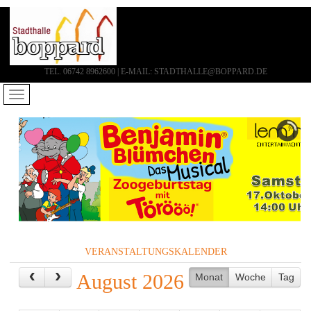
TEL. 06742 8962600 | E-MAIL: STADTHALLE@BOPPARD.DE
VERANSTALTUNGSKALENDER
August 2026
Monat
Woche
Tag