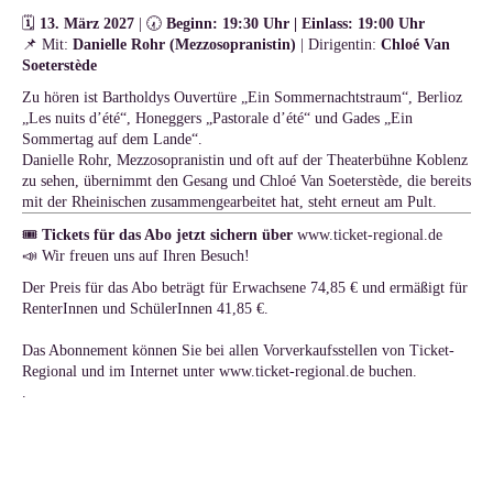
🗓
13. März 2027
| 🕢
Beginn: 19:30 Uhr | Einlass: 19:00 Uhr
📌 Mit:
Danielle Rohr (Mezzosopranistin)
| Dirigentin:
Chloé Van
Soeterstède
Zu hören ist Bartholdys Ouvertüre „Ein Sommernachtstraum“, Berlioz
„Les nuits d’été“, Honeggers „Pastorale d’été“ und Gades „Ein
Sommertag auf dem Lande“.
Danielle Rohr, Mezzosopranistin und oft auf der Theaterbühne Koblenz
zu sehen, übernimmt den Gesang und Chloé Van Soeterstède, die bereits
mit der Rheinischen zusammengearbeitet hat, steht erneut am Pult.
🎟
Tickets für das Abo jetzt sichern über
www.ticket-regional.de
📣 Wir freuen uns auf Ihren Besuch!
Der Preis für das Abo beträgt für Erwachsene 74,85 € und ermäßigt für
RenterInnen und SchülerInnen 41,85 €.
Das Abonnement können Sie bei allen Vorverkaufsstellen von Ticket-
Regional und im Internet unter
www.ticket-regional.de
buchen.
.