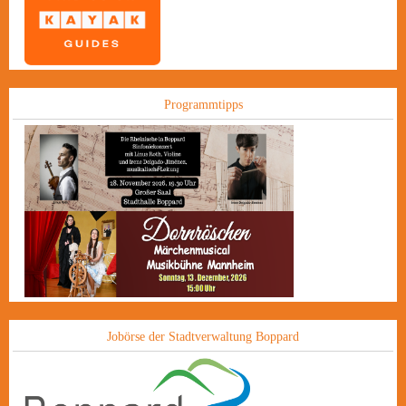
Programmtipps
Jobörse der Stadtverwaltung Boppard