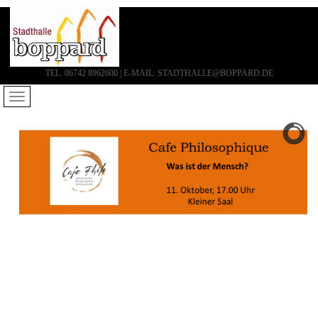
TEL. 06742 8962600 | E-MAIL: STADTHALLE@BOPPARD.DE