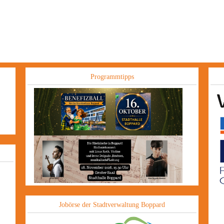
Programmtipps
Jobörse der Stadtverwaltung Boppard