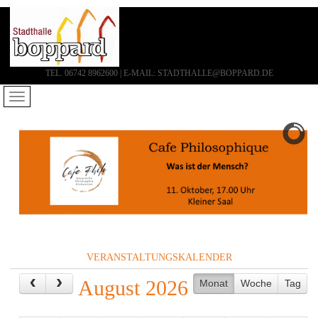
TEL. 06742 8962600 | E-MAIL: STADTHALLE@BOPPARD.DE
VERANSTALTUNGSKALENDER
August 2026
Monat
Woche
Tag