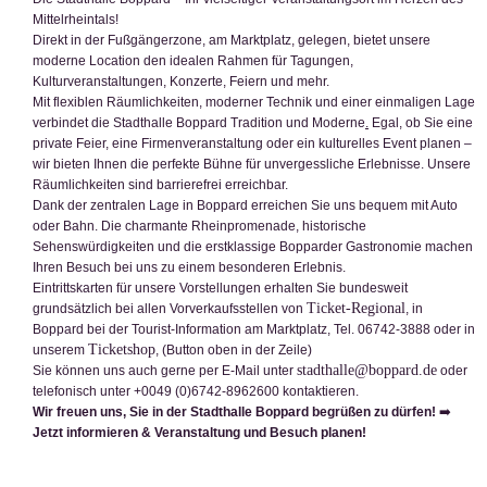
16:00
Musikgarten I für Eltern und Kinder von 1,5 bis 3 Jahre
14:00
Geschlossene Gesellschaft
Mittelrheintals!
Direkt in der Fußgängerzone, am Marktplatz, gelegen, bietet unsere
16:30
Stadt Boppard; Sitzung eines städtischen Gremiums
moderne Location den idealen Rahmen für Tagungen,
24
25
26
27
28
29
30
Kulturveranstaltungen, Konzerte, Feiern und mehr.
Kleiner Saal gesperrt
Kleiner Saal gesperrt
Kleiner Saal gesperrt
Aufbau/Abbau/Probe für eine Veranstaltun
Geschlossene Gesellschaft
Aufbau/Abbau/Probe f
Kleiner Saal
Mit flexiblen Räumlichkeiten, moderner Technik und einer einmaligen Lage
16:30
Stadt Boppard; Sitzung eines städtischen Gremiums
9:00
Mach-Mit-Gruppe Boppard für Eltern mit Kleinkindern von
16:00
Training und Proben der Tanzgruppen der K
Kleiner Saal gesperrt
Kleiner Saal gesperrt
Kleiner Saal gesperrt
verbindet die Stadthalle Boppard
Tradition und Moderne
.
Egal, ob Sie eine
10:00
Senioren Frühstücks Treff
10:00
Pilates Kurs TG Boppard
13:00
Spiele Treff
private Feier, eine Firmenveranstaltung oder ein kulturelles Event planen –
13:00
Energieberatung durch Verbraucherzentrale
wir bieten Ihnen die perfekte Bühne für unvergessliche Erlebnisse. Unsere
16:00
Training und Proben der Tanzgruppen der KG Schwarz
Räumlichkeiten sind barrierefrei erreichbar.
Dank der zentralen Lage in Boppard erreichen Sie uns bequem mit Auto
16:00
Musikgarten I für Eltern und Kinder von 1,5 bis 3 Jahre
oder Bahn. Die charmante Rheinpromenade, historische
16:30
Stadt Boppard; Sitzung eines städtischen Gremiums
Sehenswürdigkeiten und die erstklassige Bopparder Gastronomie machen
31
1
2
3
4
5
6
Ihren Besuch bei uns zu einem besonderen Erlebnis.
8:00
Geschlossene Gesellschaft
9:00
Die Deutsche Rentenversicherung vor Ort
9:00
Geschlossene Gesellschaft
10:00
Pilates Kurs TG Boppard
Aufbau/Abbau/Probe für eine Ve
Geschlossene Gesellsc
Geschlossen
Eintrittskarten für unsere Vorstellungen erhalten Sie bundesweit
16:00
Training und Proben der Tanzgruppen der KG Schwarz-Gold Bau
9:00
Mach-Mit-Gruppe Boppard für Eltern mit Kleinkindern von
16:00
Training und Proben der Tanzgruppen der K
14:00
Geschlossene Gesellschaft
Geschlossen
Ticket-Regional
grundsätzlich bei allen Vorverkaufsstellen von
, in
15:00
Geschlossene Gesellschaft
16:00
Training und Proben der Tanzgrup
Boppard bei der Tourist-Information am Marktplatz, Tel. 06742-3888 oder in
Ticketshop
15:00
Stadt Boppard; Sitzung eines städtischen Gremiums
unserem
, (Button oben in der Zeile)
stadthalle@boppard.de
Sie können uns auch gerne per E-Mail unter
oder
16:00
Training und Proben der Tanzgruppen der KG Schwarz
telefonisch unter +0049 (0)6742-8962600 kontaktieren.
16:00
Musikgarten I für Eltern und Kinder von 1,5 bis 3 Jahre
Wir freuen uns, Sie in der Stadthalle Boppard begrüßen zu dürfen!
➡️
Jetzt informieren & Veranstaltung und Besuch planen!